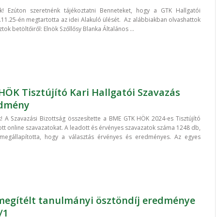
k! Ezúton szeretnénk tájékoztatni Benneteket, hogy a GTK Hallgatói
.11.25-én megtartotta az idei Alakuló ülését. Az alábbiakban olvashattok
tok betöltőiről: Elnök Szőllősy Blanka Általános ...
ÖK Tisztújító Kari Hallgatói Szavazás
edmény
! A Szavazási Bizottság összesítette a BME GTK HÖK 2024-es Tisztújító
tt online szavazatokat. A leadott és érvényes szavazatok száma 1248 db,
 megállapította, hogy a választás érvényes és eredményes. Az egyes
egítélt tanulmányi ösztöndíj eredménye
/1