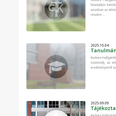
feladatkör betölt
azonban az elmúl
részére ...
2025.10.04.
Tanulmány
Kedves Hallgatók!
ösztöndíj, az el
eredményeiről szó
2025.09.09.
Tájékoztat
Kedves Hallgatók!