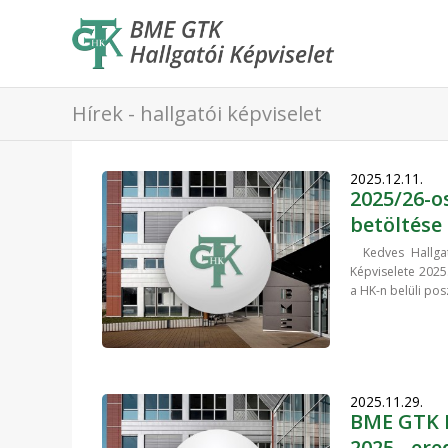
Hírek - hallgatói képviselet
2025.12.11.
2025/26-o
betöltése
Kedves Hallgató
Képviselete 2025
a HK-n belüli pos
2025.11.29.
BME GTK H
2025 - er