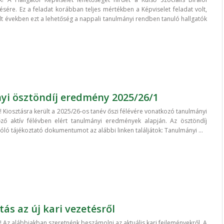
ésére. Ez a feladat korábban teljes mértékben a Képviselet feladat volt,
t években ezt a lehetőség a nappali tanulmányi rendben tanuló hallgatók
i ösztöndíj eredmény 2025/26/1
 Kiosztásra került a 2025/26-os tanév őszi félévére vonatkozó tanulmányi
őző aktív félévben elért tanulmányi eredmények alapján. Az ösztöndíj
ló tájékoztató dokumentumot az alábbi linken találjátok: Tanulmányi ...
ás az új kari vezetésről
 Az alábbiakban szeretnénk beszámolni az aktuális kari fejleményekről. A