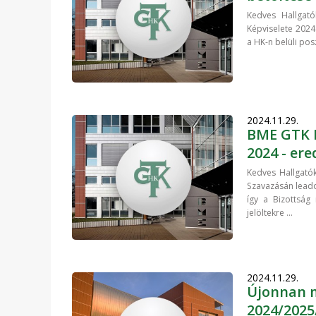
Kedves Hallgató
Képviselete 2024
a HK-n belüli posz
2024.11.29.
BME GTK H
2024 - er
Kedves Hallgatók
Szavazásán leado
így a Bizottság
jelöltekre ...
2024.11.29.
Újonnan m
2024/2025