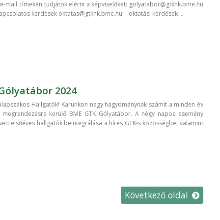
 e-mail címeken tudjátok elérni a képviselőket: golyatabor@gtkhk.bme.hu
kapcsolatos kérdések oktatas@gtkhk.bme.hu - oktatási kérdések ...
Gólyatábor 2024
 alapszakos Hallgatók! Karunkon nagy hagyománynak számít a minden év
n megrendezésre kerülő BME GTK Gólyatábor. A négy napos esemény
elvett elsőéves hallgatók beintegrálása a híres GTK-s közösségbe, valamint
Következő oldal