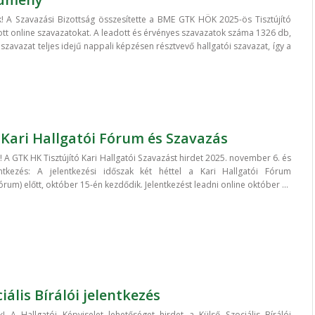
! A Szavazási Bizottság összesítette a BME GTK HÖK 2025-ös Tisztújító
tt online szavazatokat. A leadott és érvényes szavazatok száma 1326 db,
zavazat teljes idejű nappali képzésen résztvevő hallgatói szavazat, így a
ó Kari Hallgatói Fórum és Szavazás
 A GTK HK Tisztújító Kari Hallgatói Szavazást hirdet 2025. november 6. és
entkezés: A jelentkezési időszak két héttel a Kari Hallgatói Fórum
rum) előtt, október 15-én kezdődik. Jelentkezést leadni online október ...
iális Bírálói jelentkezés
! A Hallgatói Képviselet lehetőséget hirdet a Külső Szociális Bírálói