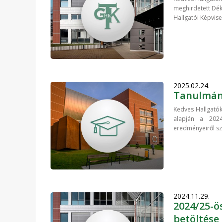
meghirdetett Dékán
Hallgatói Képvise
2025.02.24.
Tanulmány
Kedves Hallgatók
alapján a 2024
eredményeiről szó
2024.11.29.
2024/25-ö
betöltése