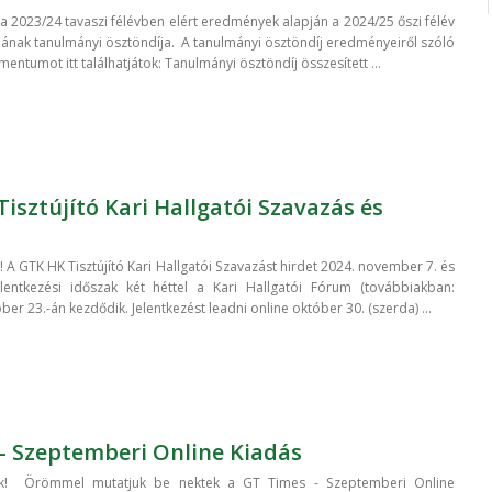
 a 2023/24 tavaszi félévben elért eredmények alapján a 2024/25 őszi félév
jának tanulmányi ösztöndíja. A tanulmányi ösztöndíj eredményeiről szóló
entumot itt találhatjátok: Tanulmányi ösztöndíj összesített ...
isztújító Kari Hallgatói Szavazás és
 A GTK HK Tisztújító Kari Hallgatói Szavazást hirdet 2024. november 7. és
elentkezési időszak két héttel a Kari Hallgatói Fórum (továbbiakban:
óber 23.-án kezdődik. Jelentkezést leadni online október 30. (szerda) ...
- Szeptemberi Online Kiadás
ók! Örömmel mutatjuk be nektek a GT Times - Szeptemberi Online