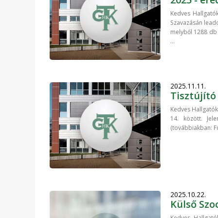
Kedves Hallgatók
Szavazásán leado
melyből 1288 db s
...
2025.11.11.
Tisztújít
Kedves Hallgatók!
14. között. Jel
(továbbiakban: Fó
2025.10.22.
Külső Szoc
Kedves Hallgatók