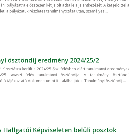
i pályázatra előzetesen két jelölt adta le a jelentkezését. A két jelölttel a
let, a pályázatuk részletes tanulmányozása után, személyes ...
i ösztöndíj eredmény 2024/25/2
! Kiosztásra került a 2024/25 őszi félévben elért tanulmányi eredmények
/25 tavaszi félév tanulmányi ösztöndíja. A tanulmányi ösztöndíj
ló tájékoztató dokumentumot itt találhatjátok: Tanulmányi ösztöndíj ...
s Hallgatói Képviseleten belüli posztok