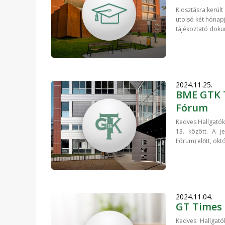
Kiosztásra került
utolsó két hónap
tájékoztató dokum
2024.11.25.
BME GTK T
Fórum
Kedves Hallgatók!
13. között. A j
Fórum) előtt, okt
2024.11.04.
GT Times 
Kedves Hallgat