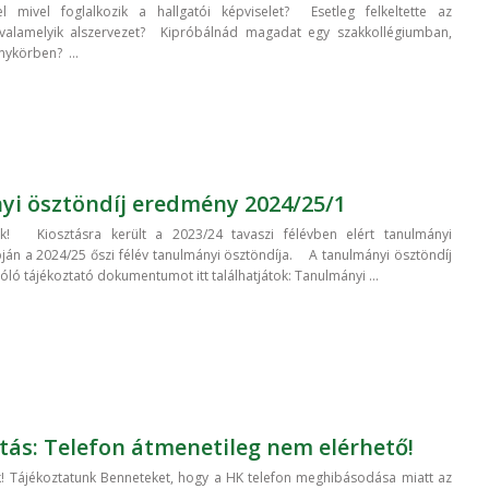
el mivel foglalkozik a hallgatói képviselet? Esetleg felkeltette az
valamelyik alszervezet? Kipróbálnád magadat egy szakkollégiumban,
nykörben? ...
i ösztöndíj eredmény 2024/25/1
k! Kiosztásra került a 2023/24 tavaszi félévben elért tanulmányi
án a 2024/25 őszi félév tanulmányi ösztöndíja. A tanulmányi ösztöndíj
ló tájékoztató dokumentumot itt találhatjátok: Tanulmányi ...
tás: Telefon átmenetileg nem elérhető!
! Tájékoztatunk Benneteket, hogy a HK telefon meghibásodása miatt az