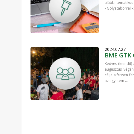
alábbi tematikus
- Gólyatáborral 
2024.07.27.
BME GTK 
Kedves (leendő)
augusztus végé
célja a frissen f
az egyetem ...