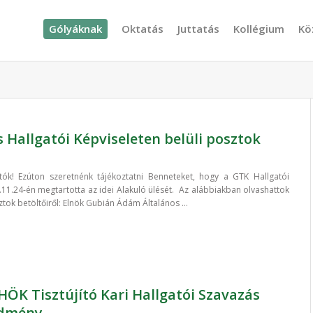
Gólyáknak
Oktatás
Juttatás
Kollégium
Kö
s Hallgatói Képviseleten belüli posztok
k! Ezúton szeretnénk tájékoztatni Benneteket, hogy a GTK Hallgatói
.11.24-én megtartotta az idei Alakuló ülését. Az alábbiakban olvashattok
ztok betöltőiről: Elnök Gubián Ádám Általános ...
ÖK Tisztújító Kari Hallgatói Szavazás
edmény