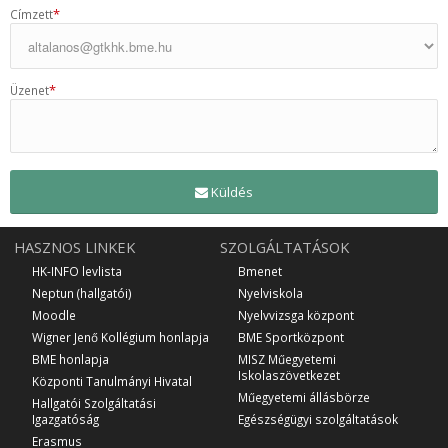
*
Címzett
*
Üzenet
Küldés
HASZNOS LINKEK
SZOLGÁLTATÁSOK
HK-INFO levlista
Bmenet
Neptun (hallgatói)
Nyelviskola
Moodle
Nyelvvizsga központ
Wigner Jenő Kollégium honlapja
BME Sportközpont
BME honlapja
MISZ Műegyetemi
Iskolaszövetkezet
Központi Tanulmányi Hivatal
Műegyetemi állásbörze
Hallgatói Szolgáltatási
Igazgatóság
Egészségügyi szolgáltatások
Erasmus