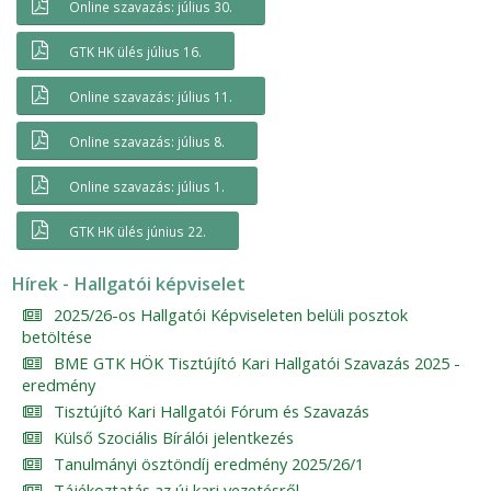
Online szavazás: július 30.
GTK HK ülés július 16.
Online szavazás: július 11.
Online szavazás: július 8.
Online szavazás: július 1.
GTK HK ülés június 22.
Hírek - Hallgatói képviselet
2025/26-os Hallgatói Képviseleten belüli posztok
betöltése
BME GTK HÖK Tisztújító Kari Hallgatói Szavazás 2025 -
eredmény
Tisztújító Kari Hallgatói Fórum és Szavazás
Külső Szociális Bírálói jelentkezés
Tanulmányi ösztöndíj eredmény 2025/26/1
Tájékoztatás az új kari vezetésről