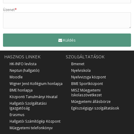
*
Üzenet
Küldés
HASZNOS LINKEK
SZOLGÁLTATÁSOK
HK-INFO levlista
Bmenet
Neptun (hallgatói)
Nyelviskola
Moodle
Nyelvvizsga központ
Wigner Jenő Kollégium honlapja
BME Sportközpont
BME honlapja
MISZ Műegyetemi
Iskolaszövetkezet
Központi Tanulmányi Hivatal
Műegyetemi állásbörze
Hallgatói Szolgáltatási
Igazgatóság
Egészségügyi szolgáltatások
Erasmus
Hallgatói Számítógép Központ
Műegyetemi telefonkönyv