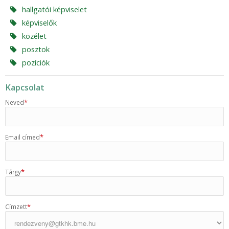
hallgatói képviselet
képviselők
közélet
posztok
pozíciók
Kapcsolat
*
Neved
*
Email címed
*
Tárgy
*
Címzett