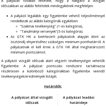
A pályázat további feltétele, hogy a hallgató a vizsgált
időszakban az alábbi feltételek mindegyikének megfeleljen:
A pályázó legalább egy figyelembe vehető teljesítménnyel
rendelkezik az alábbi kategóriák egyikében:
“Szakmai tevékenység” (1-es kategória),
“Tanulmányi versenyek”(5-ös kategória).
Az GTK HK a beérkezett pályázatok alapján dönt az
ösztöndíj elnyeréséhez szükséges minimum ponthatárról. A
pályázatnak el kell érnie a GTK HK által meghatározott
minimum pontszámot.
A pályázó vizsgált időszak alatt végzett tevékenységei vehetők
figyelembe. A pályázat pontozási rendszere tartalmazza
részletesen a különböző kategóriákban figyelembe veendő
tevékenységek/eredmények listáját.
Határidők:
A pályázat által vizsgált
A pályázat leadási
időszak
határideje