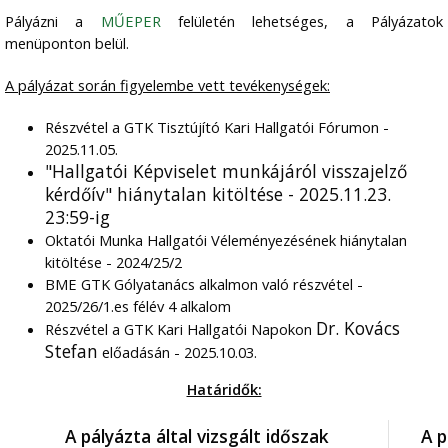
Pályázni a
MŰEPER
felületén lehetséges, a Pályázatok
menüponton belül.
A pályázat során figyelembe vett tevékenységek:
Részvétel a GTK Tisztújító Kari Hallgatói Fórumon -
2025.11.05.
"Hallgatói Képviselet munkájáról visszajelző
kérdőív" hiánytalan kitöltése - 2025.11.23.
23:59-ig
Oktatói Munka Hallgatói Véleményezésének hiánytalan
kitöltése - 2024/25/2
BME GTK Gólyatanács alkalmon való részvétel -
2025/26/1.es félév 4 alkalom
Dr. Kovács
Részvétel a GTK Kari Hallgatói Napokon
Stefan
előadásán - 2025.10.03.
Határidők:
A pályázta által vizsgált időszak
A p