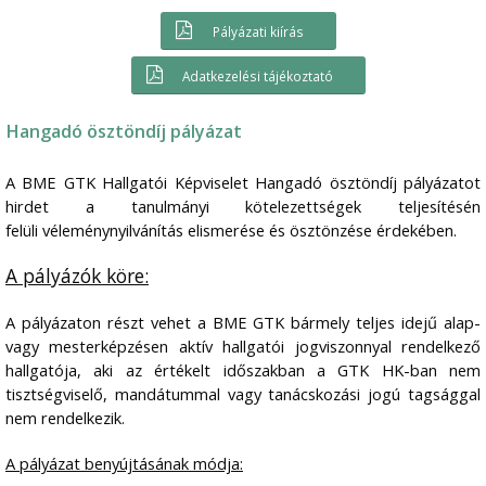
Pályázati kiírás
Adatkezelési tájékoztató
Hangadó ösztöndíj pályázat
A BME GTK Hallgatói Képviselet Hangadó ösztöndíj pályázatot
hirdet a tanulmányi kötelezettségek teljesítésén
felüli véleménynyilvánítás elismerése és ösztönzése érdekében.
A pályázók köre:
A
pályázaton részt vehet a BME GTK bármely teljes idejű alap-
vagy mesterképzésen aktív hallgatói jogviszonnyal rendelkező
hallgatója, aki az értékelt időszakban a GTK HK-ban nem
tisztségviselő, mandátummal vagy tanácskozási jogú tagsággal
nem rendelkezik.
A pályázat benyújtásának módja: