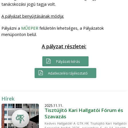
tanácskozási jogú tagja volt.
A pályázat benyújtásának módja:
Pályázni a
MŰEPER
felületén lehetséges, a Pályázatok
menüponton belül.
A pályzat részletei:
Pályázati kiírás
Adatkezelési tájékoztató
Hírek
2025.11.11.
Tisztújító Kari Hallgatói Fórum és
Szavazás
Kedves Hallgatók! A GTK HK Tisztújító Kari Hallgatói
Szavazást hirdet 2025. november 6. és 14. között.