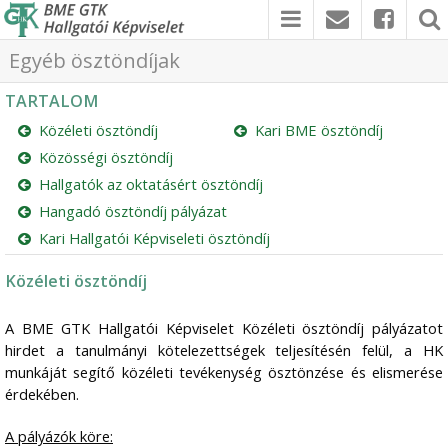
Egyéb ösztöndíjak
TARTALOM
Közéleti ösztöndíj
Kari BME ösztöndíj
Közösségi ösztöndíj
Hallgatók az oktatásért ösztöndíj
Hangadó ösztöndíj pályázat
Kari Hallgatói Képviseleti ösztöndíj
Közéleti ösztöndíj
A BME GTK Hallgatói Képviselet Közéleti ösztöndíj pályázatot
hirdet a tanulmányi kötelezettségek teljesítésén felül, a HK
munkáját segítő közéleti tevékenység ösztönzése és elismerése
érdekében.
A pályázók köre: