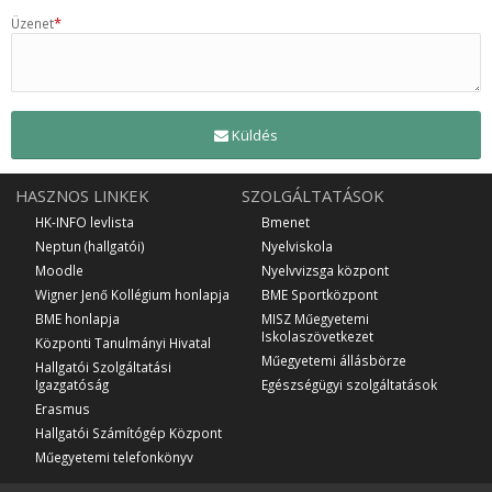
*
Üzenet
Küldés
HASZNOS LINKEK
SZOLGÁLTATÁSOK
HK-INFO levlista
Bmenet
Neptun (hallgatói)
Nyelviskola
Moodle
Nyelvvizsga központ
Wigner Jenő Kollégium honlapja
BME Sportközpont
BME honlapja
MISZ Műegyetemi
Iskolaszövetkezet
Központi Tanulmányi Hivatal
Műegyetemi állásbörze
Hallgatói Szolgáltatási
Igazgatóság
Egészségügyi szolgáltatások
Erasmus
Hallgatói Számítógép Központ
Műegyetemi telefonkönyv