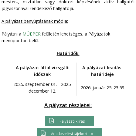
mester-, osztatlan vagy doktori képzésének aktív hallgatói
jogviszonnyal rendelkező hallgatója.
A pályázat benyújtásának módja:
Pályázni a
MŰEPER
felületén lehetséges, a Pályázatok
menüponton belül.
Határidők:
A pályázat által vizsgált
A pályázat leadási
időszak
határideje
2025. szeptember 01. - 2025.
2026. január 25. 23:59
december 12.
A pályzat részletei:
Pályázati kiírás
Adatkezelési tájékoztató