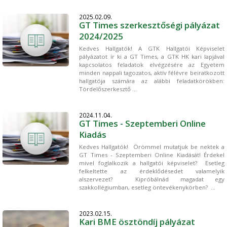
2025.02.09.
GT Times szerkesztőségi pályázat
2024/2025
Kedves Hallgatók! A GTK Hallgatói Képviselet
pályázatot ír ki a GT Times, a GTK HK kari lapjával
kapcsolatos feladatok elvégzésére az Egyetem
minden nappali tagozatos, aktív félévre beiratkozott
hallgatója számára az alábbi feladatkörökben:
Tördelőszerkesztő ...
2024.11.04.
GT Times - Szeptemberi Online
Kiadás
Kedves Hallgatók! Örömmel mutatjuk be nektek a
GT Times - Szeptemberi Online Kiadását! Érdekel
mivel foglalkozik a hallgatói képviselet? Esetleg
felkeltette az érdeklődésedet valamelyik
alszervezet? Kipróbálnád magadat egy
szakkollégiumban, esetleg öntevékenykörben? ...
2023.02.15.
Kari BME ösztöndíj pályázat