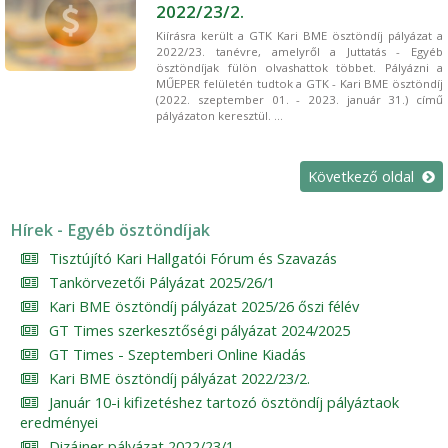
2022/23/2.
Kiírásra került a GTK Kari BME ösztöndíj pályázat a
2022/23. tanévre, amelyről a Juttatás - Egyéb
ösztöndíjak fülön olvashattok többet. Pályázni a
MŰEPER felületén tudtok a GTK - Kari BME ösztöndíj
(2022. szeptember 01. - 2023. január 31.) című
pályázaton keresztül. ...
Következő oldal
Hírek - Egyéb ösztöndíjak
Tisztújító Kari Hallgatói Fórum és Szavazás
Tankörvezetői Pályázat 2025/26/1
Kari BME ösztöndíj pályázat 2025/26 őszi félév
GT Times szerkesztőségi pályázat 2024/2025
GT Times - Szeptemberi Online Kiadás
Kari BME ösztöndíj pályázat 2022/23/2.
Január 10-i kifizetéshez tartozó ösztöndíj pályáztaok
eredményei
Dizájner pályázat 2022/23/1