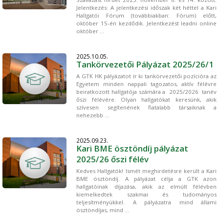
Jelentkezés: A jelentkezési időszak két héttel a Kari
Hallgatói Fórum (továbbiakban: Fórum) előtt,
október 15-én kezdődik. Jelentkezést leadni online
október ...
2025.10.05.
Tankörvezetői Pályázat 2025/26/1
A GTK HK pályázatot ír ki tankörvezetői pozícióra az
Egyetem minden nappali tagozatos, aktív félévre
beiratkozott hallgatója számára a 2025/2026 tanév
őszi félévére. Olyan hallgatókat keresünk, akik
szívesen segítenének fiatalabb társaiknak a
nehezebb ...
2025.09.23.
Kari BME ösztöndíj pályázat
2025/26 őszi félév
Kedves Hallgatók! Ismét meghirdetésre került a Kari
BME ösztöndíj. A pályázat célja a GTK azon
hallgatóinak díjazása, akik az elmúlt félévben
kiemelkedtek szakmai és tudományos
teljesítményükkel. ⁣⁣⁣⁣⁣⁣⁣⁣⁣⁣A pályázatra mind állami
ösztöndíjas, mind ...