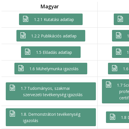
Magyar
1.2.1 Kutatási adatlap
1.2.2 Publikációs adatlap
1
1.5 Előadás adatlap
1
1.6 Mühelymunka igazolás
1.6
1.7 Sci
1.7 Tudományos, szakmai
profe
szervezeti tevékenység igazolás
certi
1.8. Demonstrátori tevékenység
1.8 
igazolás