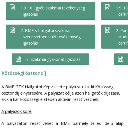
1.9_10 Egyéb szakmai tevékenység
1.9_10
igazolás
certi
2. BME-s hallgatói szakmai
2. Par
szervezetben való tevékenység
stud
igazolás
certi
3. Szakmai gyakorlat igazolás
Közösségi ösztöndíj
A BME GTK Hallgatói Képviselete pályázatot ír ki Közösségi
ösztöndíj elnyerésére. A pályázat célja azon hallgatók díjazása,
akik a kar közösségi életében aktívan részt vesznek.
A pályázók köre:
A pályázaton részt vehet a BME bármely teljes idejű alap-,