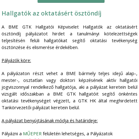
Hallgatók az oktatásért ösztöndíj
A BME GTK Hallgatói Képviselet Hallgatók az oktatásért
ösztöndíj pályázatot hirdet a tanulmányi kötelezettségek
teljesítésén felüli hallgatókat segítő oktatási tevékenység
ösztönzése és elismerése érdekében.
Pályázók köre:
A pályázaton részt vehet a BME bármely teljes idejű alap-,
mester-, osztatlan vagy doktori képzésének aktív hallgatói
jogviszonnyal rendelkező hallgatója, aki a pályázat keretein belül
vizsgált időszakban a BME GTK hallgatóit segítő önkéntes
oktatási tevékenységet végzett, a GTK HK által meghirdetett
Tankörvezetői pályázat keretein belül.
A pályázat benyújtásának módja és határideje:
Pályázni a
MŰEPER
felületén lehetséges, a Pályázatok