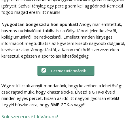
igényeit. Szóval tényleg egy percig sem kell aggódnod! Remekül
fogod magad érezni itt nálunk!
Nyugodtan böngészd a honlapunkat!
Ahogy már említettük,
hasznos tudnivalókat találhatsz a Gólyatábori jelentkezésről,
kollégiumunkról, beiratkozásról. Emellett minden lényeges
információt megtudhatsz az Egyetem kisebb nagyobb dolgairól,
kezdve az alaptámogatástól, a Karon működő szervezeteken
keresztül, egészen a sportolási lehetőségekig.
Hasznos információk
Végezetül csak annyit mondanánk, hogy kezedben a lehetőség:
csak rajtad múlik, hogy kihasználod-e. Élvezd a GTK-s éveid
minden egyes percét, hiszen az idő itt nagyon gyorsan eltelik!
Legyél büszke arra, hogy
BME GTK
-s vagy!!!
Sok szerencsét kívánunk!