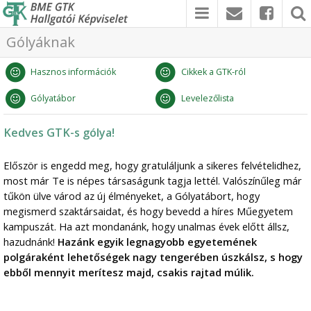
Gólyáknak
Hasznos információk
Cikkek a GTK-ról
Gólyatábor
Levelezőlista
Kedves GTK-s gólya!
Először is engedd meg, hogy gratuláljunk a sikeres felvételidhez,
most már Te is népes társaságunk tagja lettél. Valószínűleg már
tűkön ülve várod az új élményeket, a Gólyatábort, hogy
megismerd szaktársaidat, és hogy bevedd a híres Műegyetem
kampuszát. Ha azt mondanánk, hogy unalmas évek előtt állsz,
hazudnánk!
Hazánk egyik legnagyobb egyetemének
polgáraként lehetőségek nagy tengerében úszkálsz, s hogy
ebből mennyit merítesz majd, csakis rajtad múlik.