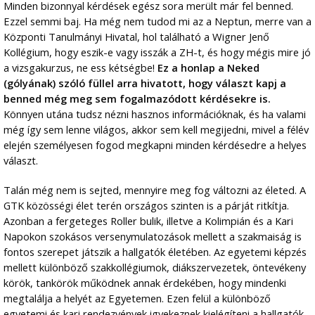
Minden bizonnyal kérdések egész sora merült már fel benned.
Ezzel semmi baj. Ha még nem tudod mi az a Neptun, merre van a
Központi Tanulmányi Hivatal, hol található a Wigner Jenő
Kollégium, hogy eszik-e vagy isszák a ZH-t, és hogy mégis mire jó
a vizsgakurzus, ne ess kétségbe!
Ez a honlap a Neked
(gólyának) szóló füllel arra hivatott, hogy választ kapj a
benned még meg sem fogalmazódott kérdésekre is.
Könnyen utána tudsz nézni hasznos információknak, és ha valami
még így sem lenne világos, akkor sem kell megijedni, mivel a félév
elején személyesen fogod megkapni minden kérdésedre a helyes
választ.
Talán még nem is sejted, mennyire meg fog változni az életed. A
GTK közösségi élet terén országos szinten is a párját ritkítja.
Azonban a fergeteges Roller bulik, illetve a Kolimpián és a Kari
Napokon szokásos versenymulatozások mellett a szakmaiság is
fontos szerepet játszik a hallgatók életében. Az egyetemi képzés
mellett különböző szakkollégiumok, diákszervezetek, öntevékeny
körök, tankörök működnek annak érdekében, hogy mindenki
megtalálja a helyét az Egyetemen. Ezen felül a különböző
egyetemi és kari rendezvények igyekeznek kielégíteni a hallgatók