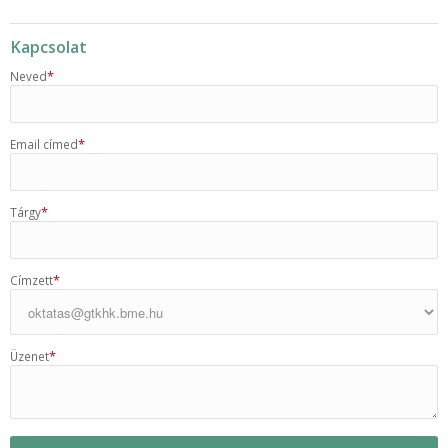
Kapcsolat
*
Neved
*
Email címed
*
Tárgy
*
Címzett
*
Üzenet