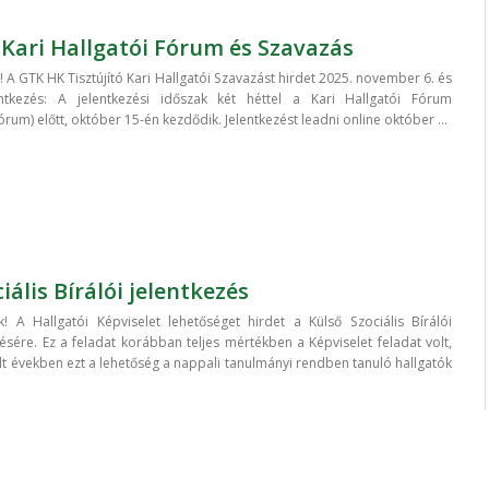
ó Kari Hallgatói Fórum és Szavazás
 A GTK HK Tisztújító Kari Hallgatói Szavazást hirdet 2025. november 6. és
entkezés: A jelentkezési időszak két héttel a Kari Hallgatói Fórum
rum) előtt, október 15-én kezdődik. Jelentkezést leadni online október ...
iális Bírálói jelentkezés
! A Hallgatói Képviselet lehetőséget hirdet a Külső Szociális Bírálói
ésére. Ez a feladat korábban teljes mértékben a Képviselet feladat volt,
t években ezt a lehetőség a nappali tanulmányi rendben tanuló hallgatók