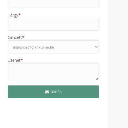
*
Tárgy
*
Címzett
*
Üzenet
Küldés