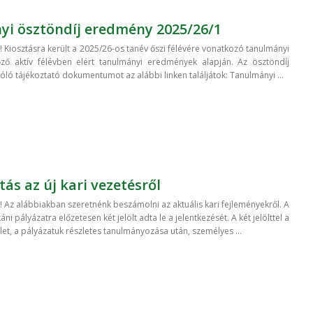
i ösztöndíj eredmény 2025/26/1
 Kiosztásra került a 2025/26-os tanév őszi félévére vonatkozó tanulmányi
őző aktív félévben elért tanulmányi eredmények alapján. Az ösztöndíj
ló tájékoztató dokumentumot az alábbi linken találjátok: Tanulmányi ...
ás az új kari vezetésről
 Az alábbiakban szeretnénk beszámolni az aktuális kari fejleményekről. A
i pályázatra előzetesen két jelölt adta le a jelentkezését. A két jelölttel a
let, a pályázatuk részletes tanulmányozása után, személyes ...