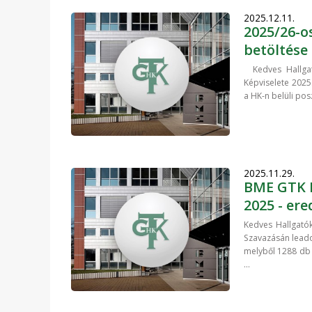
2025.12.11.
2025/26-o
betöltése
Kedves Hallgató
Képviselete 2025
a HK-n belüli pos
2025.11.29.
BME GTK H
2025 - er
Kedves Hallgatók
Szavazásán leado
melyből 1288 db s
...