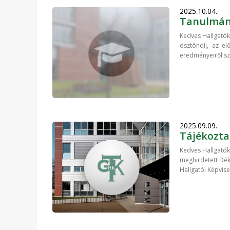
2025.10.04.
Tanulmány
Kedves Hallgatók!
ösztöndíj, az el
eredményeiről szó
2025.09.09.
Tájékoztat
Kedves Hallgatók!
meghirdetett Dékán
Hallgatói Képvise