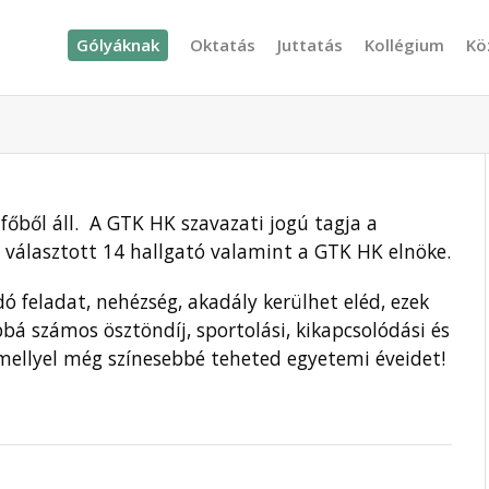
Gólyáknak
Oktatás
Juttatás
Kollégium
Kö
főből áll. A GTK HK szavazati jogú tagja a
nt választott 14 hallgató valamint a GTK HK elnöke.
feladat, nehézség, akadály kerülhet eléd, ezek
bá számos ösztöndíj, sportolási, kikapcsolódási és
amellyel még színesebbé teheted egyetemi éveidet!