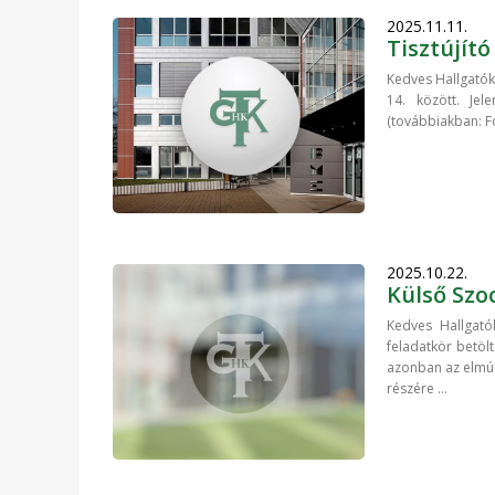
2025.11.11.
Tisztújít
Kedves Hallgatók!
14. között. Jel
(továbbiakban: Fó
2025.10.22.
Külső Szoc
Kedves Hallgatók
feladatkör betölt
azonban az elmúl
részére ...