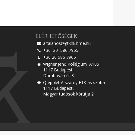
ELÉRHETŐSÉGEK
altalanos@gtkhk.bme.hu
+36 20 586 7965
+36 20 586 7965
Wigner Jenő Kollégium A105
1117 Budapest,
Dombóvári út 3.
Q épület A szárny F18-as szoba
1117 Budapest,
Magyar tudósok körútja 2.
© 2014 BME GTK Hallgatói Képviselet