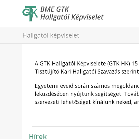
Hallgatói képviselet
A GTK Hallgatói Képviselete (GTK HK) 15 
Tisztújító Kari Hallgatói Szavazás szeri
Egyetemi éveid során számos megoldandó 
leküzdésében nyújtunk segítséget. Továb
szervezeti lehetőséget kínálunk neked, 
Hírek