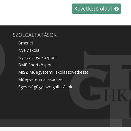
Következő oldal
SZOLGÁLTATÁSOK
Bmenet
Nyelviskola
Nyelvvizsga központ
BME Sportközpont
MISZ Műegyetemi Iskolaszövetkezet
Műegyetemi állásbörze
Egészségügyi szolgáltatások
Karrier
Hallgatói Képviselet