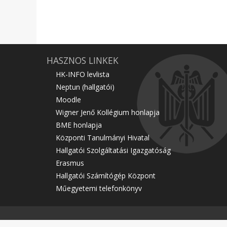
HASZNOS LINKEK
HK-INFO levlista
Neptun (hallgatói)
Moodle
Wigner Jenő Kollégium honlapja
BME honlapja
Központi Tanulmányi Hivatal
Hallgatói Szolgáltatási Igazgatóság
Erasmus
Hallgatói Számítógép Központ
Műegyetemi telefonkönyv
Főoldal
Gólyáknak
Oktatás
Juttatás
Kollégium
Közélet