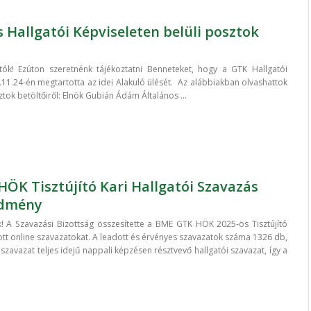
s Hallgatói Képviseleten belüli posztok
k! Ezúton szeretnénk tájékoztatni Benneteket, hogy a GTK Hallgatói
.11.24-én megtartotta az idei Alakuló ülését. Az alábbiakban olvashattok
ztok betöltőiről: Elnök Gubián Ádám Általános ...
ÖK Tisztújító Kari Hallgatói Szavazás
edmény
! A Szavazási Bizottság összesítette a BME GTK HÖK 2025-ös Tisztújító
tt online szavazatokat. A leadott és érvényes szavazatok száma 1326 db,
zavazat teljes idejű nappali képzésen résztvevő hallgatói szavazat, így a