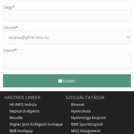
*
Tárgy
*
Címzett
*
Üzenet
Küldés
HASZNOS LINKEK
SZOLGÁLTATÁSOK
HK-INFO levlista
Bmenet
Neptun (hallgatói)
Nyelviskola
Moodle
Nyelvvizsga központ
Wigner Jenő Kollégium honlapja
BME Sportközpont
BME honlapja
MISZ Műegyetemi