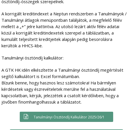
ösztöndíj-összegek szerepelnek.
A korrigált kreditindexet a Neptun rendszerben a Tanulmányok /
Tanulmányi átlagok menüpontban találjátok, a megfelelő félév
mellett a „+” jelre kattintva. Az utolsó lezárt aktív félév adatai
közül a korrigált kreditindexetek szerepel a táblázatban, a
kumulált teljesített kreditjeitek alapján pedig besorolásra
kerültök a HHCS-kbe.
Tanulmányi ösztöndíj kalkulátor:
A GTK HK idén elkészítette a Tanulmányi ösztöndíj megértését
segítő kalkulátort is Excel formátumban.
Bízunk benne, hogy hasznos lesz számotokra! Ha bármilyen
kérdésetek vagy észrevételetek merülne fel a használatával
kapcsolatban, kérjük, jelezzétek a csatolt kérdőívben, hogy a
jövőben finomhangolhassuk a táblázatot.
Tanulmányi Ösztöndíj Kalkulátor 2025/26/1