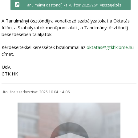
Tanulmányi ösztöndíj kalkulátor 2025/26/1 visszajelzés
A Tanulmányi ösztöndíjra vonatkozó szabályzatokat a Oktatás
fülön, a Szabályzatok menüpont alatt, a Tanulmányi ösztöndíj
bekezdésében találjátok.
Kérdéseitekkel keressétek bizalommal az
oktatas@gtkhk.bme.hu
címet.
Üdv,
GTK HK
Utoljára szerkesztve: 2025.10.04. 14:06