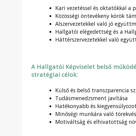
Kari vezetéssel és oktatókkal a
Közösségi öntevékeny körök támo
Alszervezetekkel való jó együt
Hallgatói elégedettség és a Hal
Háttérszervezetekkel való együt
A Hallgatói Képviselet belső műkö
stratégiai célok:
Külső és belső transzparencia sz
Tudásmenedzsment javítása
Hatékonyabb és kiegyensúlyoz
Minőségi munkára való törekvés 
Motiváltság és elhivatottság nö