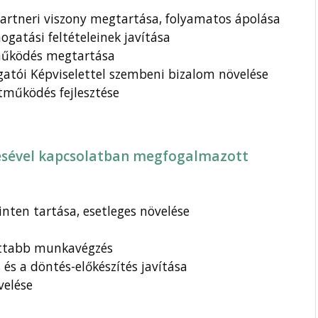
 partneri viszony megtartása, folyamatos ápolása
gatási feltételeinek javítása
tműködés megtartása
lgatói Képviselettel szembeni bizalom növelése
tműködés fejlesztése
désével kapcsolatban megfogalmazott
inten tartása, esetleges növelése
ottabb munkavégzés
és a döntés-előkészítés javítása
velése