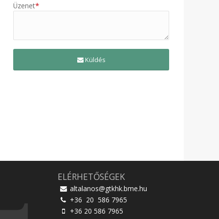
*
Üzenet
Küldés
ELÉRHETŐSÉGEK
altalanos@gtkhk.bme.hu
+36 20 586 7965
+36 20 586 7965