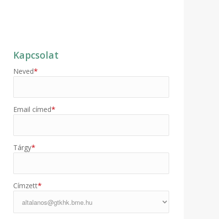
Kapcsolat
*
Neved
*
Email címed
*
Tárgy
*
Címzett