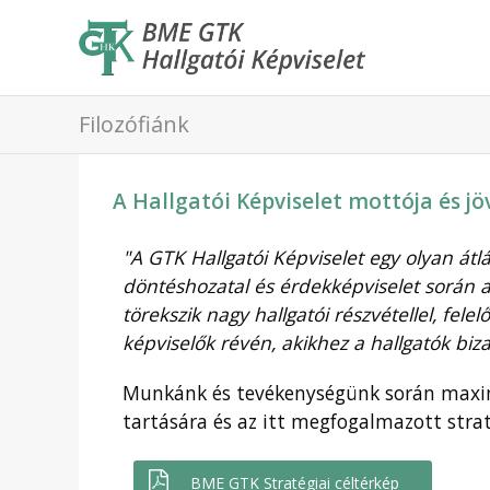
Filozófiánk
A Hallgatói Képviselet mottója és jö
"A GTK Hallgatói Képviselet egy olyan á
döntéshozatal és érdekképviselet során a
törekszik nagy hallgatói részvétellel, fe
képviselők révén, akikhez a hallgatók bi
Munkánk és tevékenységünk során maxim
tartására és az itt megfogalmazott straté
BME GTK Stratégiai céltérkép