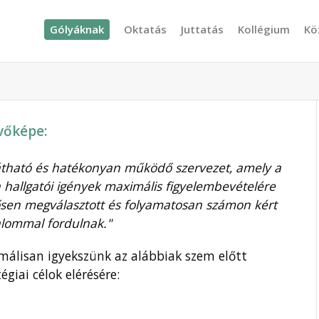
Gólyáknak
Oktatás
Juttatás
Kollégium
Kö
vőképe:
tlátható és hatékonyan működő szervezet, amely a
 hallgatói igények maximális figyelembevételére
lelősen megválasztott és folyamatosan számon kért
zalommal fordulnak."
álisan igyekszünk az alábbiak szem előtt
giai célok elérésére: