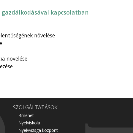
ső gazdálkodásával kapcsolatban
lentőségének növelése
e
ia növelése
ezése
SZOLGÁLTATÁSOK
Bmenet
Nyelviskola
Nyelvvizsga központ