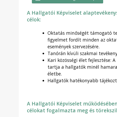
A Hallgatói Képviselet alaptevéken
célok:
Oktatás minőségét támogató tev
figyelmet fordít minden az okta
események szervezésére.
Tanórán kívüli szakmai tevéke
Kari közösségi élet fejlesztése:
tartja a hallgatók minél hamara
életbe.
Hallgatók hatékonyabb tájékozta
A Hallgatói Képviselet működésében 
célokat fogalmazta meg és törekszi