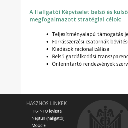
A Hallgatói Képviselet belső és kül
megfogalmazott stratégiai célok:
Teljesítményalapú támogatás je
Forrásszerzési csatornák bővítés
Kiadások racionalizálása
Belső gazdálkodási transzparenc
Önfenntartó rendezvények szerv
HASZNOS LINKEK
HK-INFO levlista
Neptun (hallgatói)
Moodle