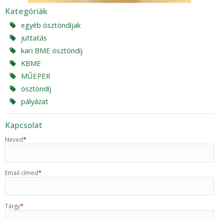
Kategóriák
egyéb ösztöndíjak
juttatás
kari BME ösztöndíj
KBME
MŰEPER
ösztöndíj
pályázat
Kapcsolat
*
Neved
*
Email címed
*
Tárgy