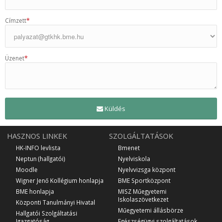
*
Címzett
*
Üzenet
Küldés
HASZNOS LINKEK
SZOLGÁLTATÁSOK
HK-INFO levlista
Bmenet
Neptun (hallgatói)
Nyelviskola
Moodle
Nyelvvizsga központ
Wigner Jenő Kollégium honlapja
BME Sportközpont
BME honlapja
MISZ Műegyetemi
Iskolaszövetkezet
Központi Tanulmányi Hivatal
Műegyetemi állásbörze
Hallgatói Szolgáltatási
Igazgatóság
Egészségügyi szolgáltatások