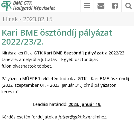
Hírek - 2023.02.15.
Kari BME ösztöndíj pályázat
2022/23/2.
Kiírásra került a GTK
Kari BME ösztöndíj pályázat
a 2022/23.
tanévre, amelyről a Juttatás - Egyéb ösztöndíjak
fülön olvashattok többet.
Pályázni a MŰEPER felületén tudtok a GTK - Kari BME ösztöndíj
(2022. szeptember 01. - 2023. január 31.) című pályázaton
keresztül.
Leadási határidő:
2023. január 19.
Kérdés esetén forduljatok a
jutter
@gtkhk.hu
címhez.