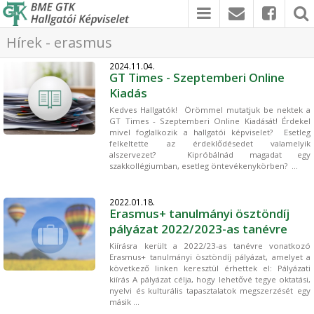
Hírek - erasmus
2024.11.04.
GT Times - Szeptemberi Online
Kiadás
Kedves Hallgatók! Örömmel mutatjuk be nektek a
GT Times - Szeptemberi Online Kiadását! Érdekel
mivel foglalkozik a hallgatói képviselet? Esetleg
felkeltette az érdeklődésedet valamelyik
alszervezet? Kipróbálnád magadat egy
szakkollégiumban, esetleg öntevékenykörben? ...
2022.01.18.
Erasmus+ tanulmányi ösztöndíj
pályázat 2022/2023-as tanévre
Kiírásra került a 2022/23-as tanévre vonatkozó
Erasmus+ tanulmányi ösztöndíj pályázat, amelyet a
következő linken keresztül érhettek el: Pályázati
kiírás A pályázat célja, hogy lehetővé tegye oktatási,
nyelvi és kulturális tapasztalatok megszerzését egy
másik ...