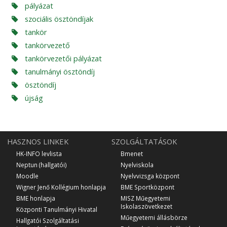
pályázat
szociális ösztöndíjak
tankör
tankörvezető
tankörvezetői pályázat
tanulmányi ösztöndíj
ösztöndíj
újság
HASZNOS LINKEK
SZOLGÁLTATÁSOK
HK-INFO levlista
Bmenet
Neptun (hallgatói)
Nyelviskola
Moodle
Nyelvvizsga központ
Wigner Jenő Kollégium honlapja
BME Sportközpont
BME honlapja
MISZ Műegyetemi
Iskolaszövetkezet
Központi Tanulmányi Hivatal
Műegyetemi állásbörze
Hallgatói Szolgáltatási