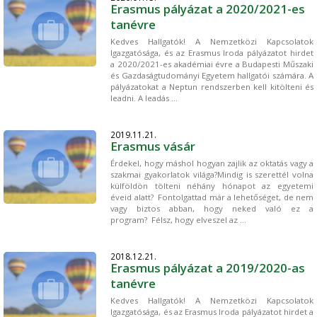
Erasmus pályázat a 2020/2021-es
tanévre
Kedves Hallgatók! A Nemzetközi Kapcsolatok
Igazgatósága, és az Erasmus Iroda pályázatot hirdet
a 2020/2021-es akadémiai évre a Budapesti Műszaki
és Gazdaságtudományi Egyetem hallgatói számára. A
pályázatokat a Neptun rendszerben kell kitölteni és
leadni. A leadás ...
2019.11.21.
Erasmus vásár
Érdekel, hogy máshol hogyan zajlik az oktatás vagy a
szakmai gyakorlatok világa?Mindig is szerettél volna
külföldön tölteni néhány hónapot az egyetemi
éveid alatt? Fontolgattad már a lehetőséget, de nem
vagy biztos abban, hogy neked való ez a
program? Félsz, hogy elveszel az ...
2018.12.21.
Erasmus pályázat a 2019/2020-as
tanévre
Kedves Hallgatók! A Nemzetközi Kapcsolatok
Igazgatósága, és az Erasmus Iroda pályázatot hirdet a