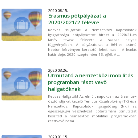
2020.08.15.
Erasmus pótpályázat a
2020/2021/2 félévre
Kedves Hallgatók! A Nemzetközi Kapcsolatok
Igazgatósága pótpályázatot hirdet a 2020/21-es
tanév tavaszi félévére a szabad helyek
függvényében. A pályázatokat a 064-es számú
Neptun kérvényen keresztül lehet leadni. A leadás
határideje: 2020. szeptember 13. éjfél. A ...
2020.03.26.
Útmutató a nemzetközi mobilitási
programban részt vevő
hallgatóknak
Kedves Hallgatók! Az elmúlt napokban az Erasmus+
ösztöndíjakat kezelő Tempus Közalapítvány (TK) és a
Nemzetközi Kapcsolatok Igazgatóság (NKI) az
egészségügyi vészhelyzet időtartamára útmutatást
készített a nemzektözi mobilitási programokban
résztvevő hazai ...
2020.01.15.