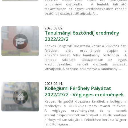
tanulmányi ösztöndíja. A lentebb található
táblázatokban az egyes kreditindexekhez rendelt
ösztöndíj összegét láthatjátok. A ...
2023.03.09.
Tanulmányi ösztöndíj eredmény
2022/23/2
Kedves Hallgatók! Kiosztásra került a 2022/23 őszi
félévben elért eredmények alapján a
2022/23 tavaszi félév tanulmányi ösztöndíja. A
lentebb található táblázatokban az egyes
kreditindexekhez rendelt ösztöndíj összegét
láthatjátok. A Neptun/Tanulmányok/Tanulmányi ...
2023.02.14.
Kollégiumi Férőhely Pályázat
2022/23/2 - Végleges eredmények
Kedves Hallgatók! Kiosztásra kerültek a kollégiumi
férőhelyek a 2022/23-es tanév tavaszi félévére.
A végleges eredményeket és a nemek
szerint csoportosított várólistákat a KEFIR rendszer
hírfolyamában találjátok. Feltöltésre került a Wigner
Jenő Kollégium ...