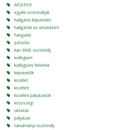
MŰEPER
egyéb ösztöndíjak
hallgatói képviselet
hallgatók az oktatásért
hangadó
juttatás
kari BME ösztöndíj
kollégium
kollégiumi felvételi
képviselők
közélet
közéleti
közéleti pályázatok
közösségi
oktatás
pályázat
tanulmányi ösztöndíj