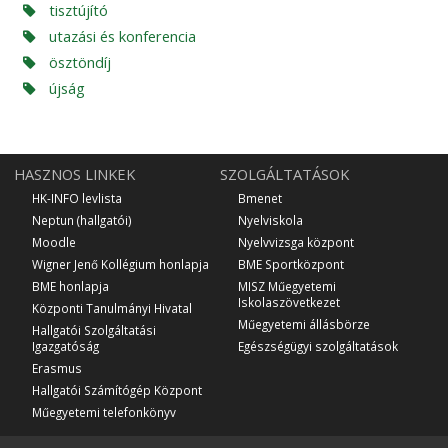
tisztújító
utazási és konferencia
ösztöndíj
újság
HASZNOS LINKEK
SZOLGÁLTATÁSOK
HK-INFO levlista
Bmenet
Neptun (hallgatói)
Nyelviskola
Moodle
Nyelvvizsga központ
Wigner Jenő Kollégium honlapja
BME Sportközpont
BME honlapja
MISZ Műegyetemi
Iskolaszövetkezet
Központi Tanulmányi Hivatal
Műegyetemi állásbörze
Hallgatói Szolgáltatási
Igazgatóság
Egészségügyi szolgáltatások
Erasmus
Hallgatói Számítógép Központ
Műegyetemi telefonkönyv