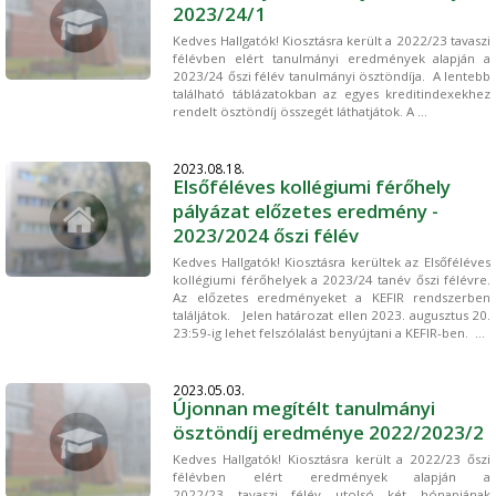
2023/24/1
Kedves Hallgatók! Kiosztásra került a 2022/23 tavaszi
félévben elért tanulmányi eredmények alapján a
2023/24 őszi félév tanulmányi ösztöndíja. A lentebb
található táblázatokban az egyes kreditindexekhez
rendelt ösztöndíj összegét láthatjátok. A ...
2023.08.18.
Elsőféléves kollégiumi férőhely
pályázat előzetes eredmény -
2023/2024 őszi félév
Kedves Hallgatók! Kiosztásra kerültek az Elsőféléves
kollégiumi férőhelyek a 2023/24 tanév őszi félévre.
Az előzetes eredményeket a KEFIR rendszerben
találjátok. Jelen határozat ellen 2023. augusztus 20.
23:59-ig lehet felszólalást benyújtani a KEFIR-ben. ...
2023.05.03.
Újonnan megítélt tanulmányi
ösztöndíj eredménye 2022/2023/2
Kedves Hallgatók! Kiosztásra került a 2022/23 őszi
félévben elért eredmények alapján a
2022/23 tavaszi félév utolsó két hónapjának