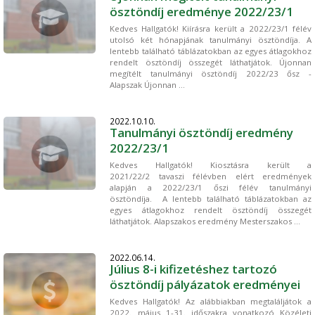
ösztöndíj eredménye 2022/23/1
Kedves Hallgatók! Kiírásra került a 2022/23/1 félév
utolsó két hónapjának tanulmányi ösztöndíja. A
lentebb található táblázatokban az egyes átlagokhoz
rendelt ösztöndíj összegét láthatjátok. Újonnan
megítélt tanulmányi ösztöndíj 2022/23 ősz -
Alapszak Újonnan ...
2022.10.10.
Tanulmányi ösztöndíj eredmény
2022/23/1
Kedves Hallgatók! Kiosztásra került a
2021/22/2 tavaszi félévben elért eredmények
alapján a 2022/23/1 őszi félév tanulmányi
ösztöndíja. A lentebb található táblázatokban az
egyes átlagokhoz rendelt ösztöndíj összegét
láthatjátok. Alapszakos eredmény Mesterszakos ...
2022.06.14.
Július 8-i kifizetéshez tartozó
ösztöndíj pályázatok eredményei
Kedves Hallgatók! Az alábbiakban megtaláljátok a
2022. május 1-31. időszakra vonatkozó Közéleti