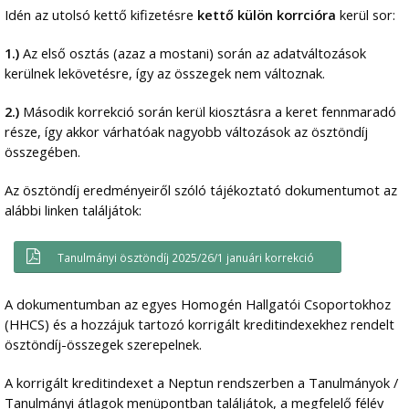
Idén az utolsó kettő kifizetésre
kettő külön korrcióra
kerül sor:
1.)
Az első osztás (azaz a mostani) során az adatváltozások
kerülnek lekövetésre, így az összegek nem változnak.
2.)
Második korrekció során kerül kiosztásra a keret fennmaradó
része, így akkor várhatóak nagyobb változások az ösztöndíj
összegében.
Az ösztöndíj eredményeiről szóló tájékoztató dokumentumot az
alábbi linken találjátok:
Tanulmányi ösztöndíj 2025/26/1 januári korrekció
A dokumentumban az egyes Homogén Hallgatói Csoportokhoz
(HHCS) és a hozzájuk tartozó korrigált kreditindexekhez rendelt
ösztöndíj-összegek szerepelnek.
A korrigált kreditindexet a Neptun rendszerben a Tanulmányok /
Tanulmányi átlagok menüpontban találjátok, a megfelelő félév