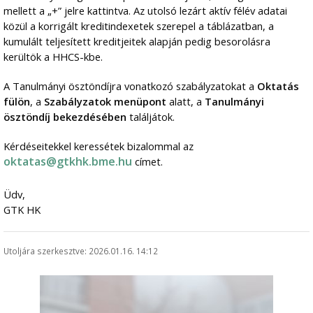
mellett a „+” jelre kattintva. Az utolsó lezárt aktív félév adatai
közül a korrigált kreditindexetek szerepel a táblázatban, a
kumulált teljesített kreditjeitek alapján pedig besorolásra
kerültök a HHCS-kbe.
A Tanulmányi ösztöndíjra vonatkozó szabályzatokat a
Oktatás
fülön
, a
Szabályzatok menüpont
alatt, a
Tanulmányi
ösztöndíj bekezdésében
találjátok.
Kérdéseitekkel keressétek bizalommal az
oktatas@gtkhk.bme.hu
címet.
Üdv,
GTK HK
Utoljára szerkesztve: 2026.01.16. 14:12