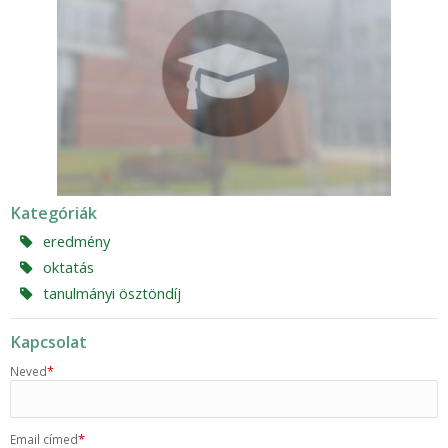
Kategóriák
eredmény
oktatás
tanulmányi ösztöndíj
Kapcsolat
*
Neved
*
Email címed