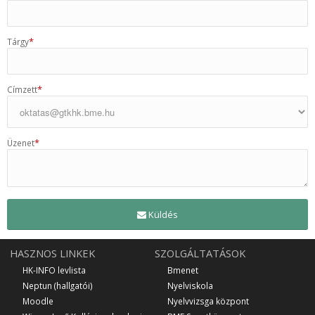
*
Tárgy
*
Címzett
*
Üzenet
Küldés
HASZNOS LINKEK
SZOLGÁLTATÁSOK
HK-INFO levlista
Bmenet
Neptun (hallgatói)
Nyelviskola
Moodle
Nyelvvizsga központ