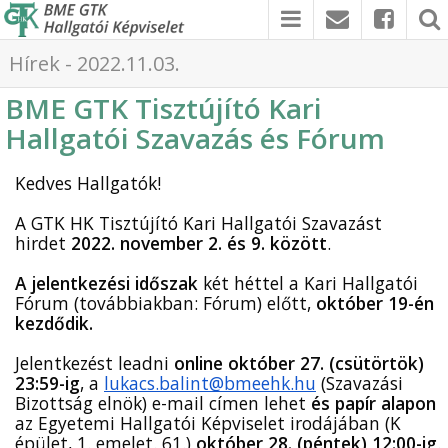
Hírek - 2022.11.03.
BME GTK Tisztújító Kari
Hallgatói Szavazás és Fórum
Kedves Hallgatók!
A GTK HK Tisztújító Kari Hallgatói Szavazást 
hirdet 
2022. november 2. és 9. között
.
A jelentkezési időszak 
két héttel a Kari Hallgatói 
Fórum (továbbiakban: Fórum) előtt, 
október 19-én 
kezdődik.
Jelentkezést leadni 
online október 27. (csütörtök) 
23:59-ig
, a 
lukacs.balint@bmeehk.hu
 (Szavazási 
Bizottság elnök) e-mail címen lehet 
és papír alapon
az Egyetemi Hallgatói Képviselet irodájában (K 
épület, 1. emelet. 61.)
 október 28. (péntek) 12:00-ig
. 