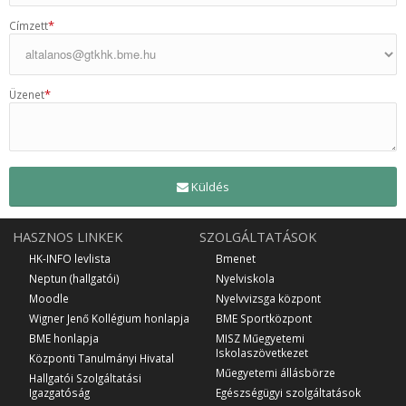
*
Címzett
*
Üzenet
Küldés
HASZNOS LINKEK
SZOLGÁLTATÁSOK
HK-INFO levlista
Bmenet
Neptun (hallgatói)
Nyelviskola
Moodle
Nyelvvizsga központ
Wigner Jenő Kollégium honlapja
BME Sportközpont
BME honlapja
MISZ Műegyetemi
Iskolaszövetkezet
Központi Tanulmányi Hivatal
Műegyetemi állásbörze
Hallgatói Szolgáltatási
Igazgatóság
Egészségügyi szolgáltatások