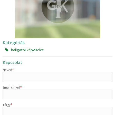
Kategóriák
hallgatói képviselet
Kapcsolat
*
Neved
*
Email címed
*
Tárgy