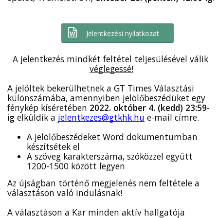
Jelentkezési nyilatkozat
A jelentkezés mindkét feltétel teljesülésével válik 
véglegessé!
A jelöltek bekerülhetnek a GT Times Választási 
különszámába, amennyiben jelölőbeszédüket egy 
fénykép kíséretében 
2022. október 4. (kedd) 23:59-
ig 
elküldik a 
jelentkezes@gtkhk.hu
 e-mail címre.
A jelölőbeszédeket Word dokumentumban 
készítsétek el​
A szöveg karakterszáma, szóközzel együtt 
1200-1500 között legyen
Az újságban történő megjelenés nem feltétele a 
választáson való indulásnak!
A választáson a Kar minden aktív hallgatója 