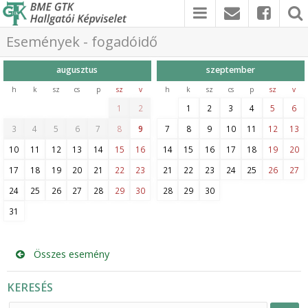
Események - fogadóidő
augusztus
szeptember
h
k
sz
cs
p
sz
v
h
k
sz
cs
p
sz
v
1
2
1
2
3
4
5
6
3
4
5
6
7
8
9
7
8
9
10
11
12
13
10
11
12
13
14
15
16
14
15
16
17
18
19
20
17
18
19
20
21
22
23
21
22
23
24
25
26
27
24
25
26
27
28
29
30
28
29
30
31
Összes esemény
KERESÉS