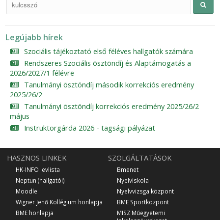
Legújabb hírek
Szociális tájékoztató első féléves hallgatók számára
Rendszeres Szociális ösztöndíj és Alaptámogatás a
2026/2027/1 félévre
Tanulmányi ösztöndíj második korrekciós eredmény
2025/26/2
Tanulmányi ösztöndíj korrekciós eredmény 2025/26/2
május
Instruktorgárda 2026 - tagsági pályázat
HASZNOS LINKEK
SZOLGÁLTATÁSOK
HK-INFO levlista
Bmenet
Neptun (hallgatói)
Nyelviskola
Moodle
Nyelvvizsga központ
Wigner Jenő Kollégium honlapja
BME Sportközpont
BME honlapja
MISZ Műegyetemi