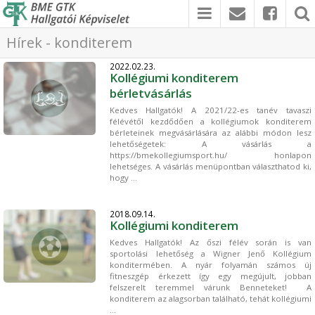
Hírek - konditerem
2022.02.23.
Kollégiumi konditerem
bérletvásárlás
Kedves Hallgatók! A 2021/22-es tanév tavaszi
félévétől kezdődően a kollégiumok konditerem
bérleteinek megvásárlására az alábbi módon lesz
lehetőségetek: A vásárlás a
https://bmekollegiumsport.hu/ honlapon
lehetséges. A vásárlás menüpontban választhatod ki,
hogy ...
2018.09.14.
Kollégiumi konditerem
Kedves Hallgatók! Az őszi félév során is van
sportolási lehetőség a Wigner Jenő Kollégium
konditermében. A nyár folyamán számos új
fitneszgép érkezett így egy megújult, jobban
felszerelt teremmel várunk Benneteket! A
konditerem az alagsorban található, tehát kollégiumi
...