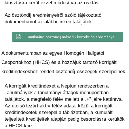
kiosztásra kerül ezzel módosítva az osztást.
Az ösztöndíj eredményeiről szóló tájékoztató 
dokumentumot az alábbi linken találjátok:
Tanulmányi ösztöndíj második korrekciós eredménye
A dokumentumban az egyes Homogén Hallgatói 
Csoportokhoz (HHCS) és a hozzájuk tartozó korrigált 
kreditindexekhez rendelt ösztöndíj-összegek szerepelnek.
A korrigált kreditindexet a Neptun rendszerben a 
Tanulmányok / Tanulmányi átlagok menüpontban 
találjátok, a megfelelő félév mellett a „+” jelre kattintva. 
Az utolsó lezárt aktív félév adatai közül a korrigált 
kreditindexetek szerepel a táblázatban, a kumulált 
teljesített kreditjeitek alapján pedig besorolásra kerültök 
a HHCS-kbe.