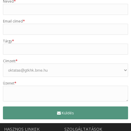
*
Neved
*
Email címed
*
Tárgy
*
Címzett
*
Üzenet
Küldés
HASZNOS LINKEK
SZOLGÁLTATÁSOK