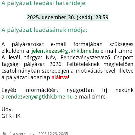
A pályázat leadási határideje:
2025. december 30. (kedd) 23:59
A pályázat leadásának módja:
A pályázatokat e-mail formájában szükséges
elküldeni a
jelentkezes@gtkhk.bme.hu
e-mail címre.
A levél tárgya
: Név, Rendezvényszervező Csoport
tagsági pályázat 2026. Feltételeknek megfelelően
csatolmányban szerepeljen a motivációs levél, illetve
a pályázati adatlap
aláírva
!
Egyéb információért nyugodtan írj nekünk
a
rendezveny@gtkhk.bme.hu
e-mail címre.
Üdv,
GTK HK
Utoljára szerkesztve: 2025.12.29. 20:35