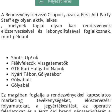
Pályázati kiírás
A Rendezvényszervező Csoport, azaz a First Aid Party
Staff egy olyan aktív, lelkes
, melynek tagjai olyan kari rendezvények
előszervezésével és lebonyolításával foglalkoznak,
mint például:
Shot’s Up!-ok
Félévfelezők, Vizsgatemetők
GTK Kari Hallgatói Napok
Nyári Tábor, Gólyatábor
Gólyabuli
Gólyabál
Ez magában foglalja a rendezvényekkel kapcsolatos
marketing tevékenységeket, előszervezési
folyamatokat, a jegyértékesítést, az operatív
feladatokat és a First Aid brand népszerűsítését a