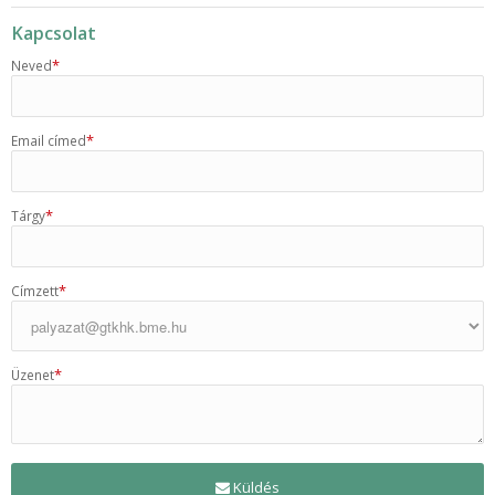
Kapcsolat
*
Neved
*
Email címed
*
Tárgy
*
Címzett
*
Üzenet
Küldés