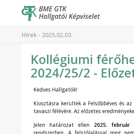
Hírek - 2025.02.03.
Kollégiumi férőh
2024/25/2 - Előz
Kedves Hallgatók!
Kiosztásra kerültek a Felsőbbéves és az
tavaszi félévére. Az előzetes eredmények
Jelen határozat ellen
2025. február 
rendszerben. A felszólalással meg ne