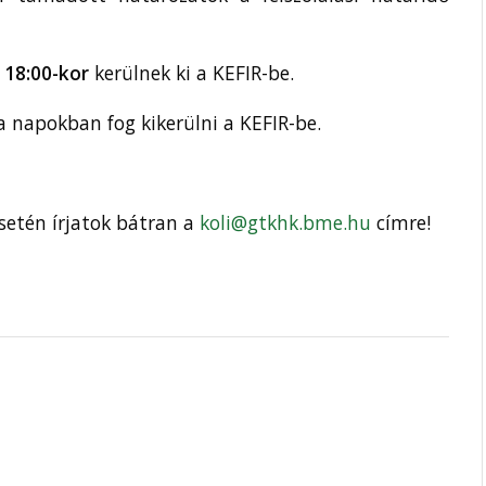
 18:00-kor
kerülnek ki a KEFIR-be.
a napokban fog kikerülni a KEFIR-be.
setén írjatok bátran a
koli@gtkhk.bme.hu
címre!