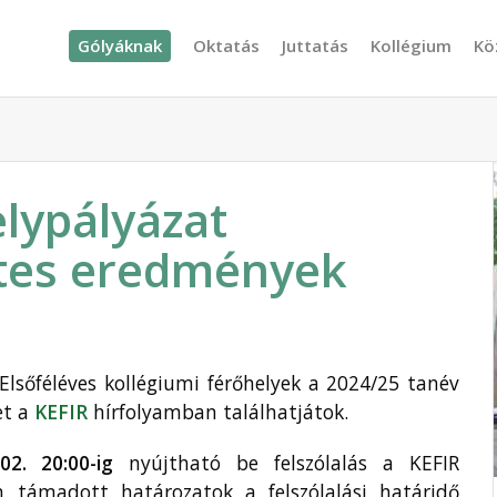
Gólyáknak
Oktatás
Juttatás
Kollégium
Kö
elypályázat
etes eredmények
 Elsőféléves kollégiumi férőhelyek a 2024/25 tanév
et a
KEFIR
hírfolyamban találhatjátok.
02. 20
:00-ig
nyújtható be felszólalás a KEFIR
m támadott határozatok a felszólalási határidő