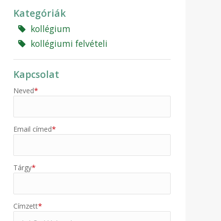
Kategóriák
kollégium
kollégiumi felvételi
Kapcsolat
*
Neved
*
Email címed
*
Tárgy
*
Címzett