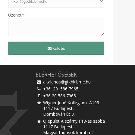
*
Üzenet
Küldés
ELÉRHETŐSÉGEK
altalanos@gtkhk.bme.hu
+36 20 586 7965
+36 20 586 7965
Wigner Jenő Kollégium A105
1117 Budapest,
Dombóvári út 3.
Q épület A szárny F18-as szoba
1117 Budapest,
Magyar tudósok körútja 2.