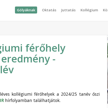
Gólyáknak
Oktatás
Juttatás
Kollégium
Kö
giumi férőhely
s eredmény -
lév
éléves kollégiumi férőhelyek a 2024/25 tanév őszi
IR
hírfolyamban találhatjátok.