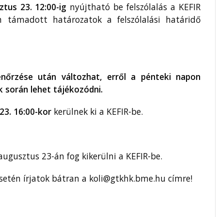
ztus 23. 12
:00-ig
nyújtható be felszólalás a KEFIR
m támadott határozatok a felszólalási határidő
enőrzése után változhat, erről a pénteki napon
 során lehet tájékozódni.
23. 16:00-kor
kerülnek ki a KEFIR-be.
ugusztus 23-án fog kikerülni a KEFIR-be.
setén írjatok bátran a koli@gtkhk.bme.hu címre!