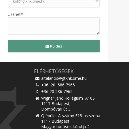
*
Üzenet
Küldés
ELÉRHETŐSÉGEK
altalanos@gtkhk.bme.hu
+36 20 586 7965
+36 20 586 7965
Wigner Jenő Kollégium A105
1117 Budapest,
Dombóvári út 3.
Q épület A szárny F18-as szoba
1117 Budapest,
Magyar tudósok körútja 2.