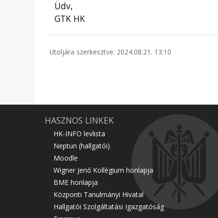
Üdv,
GTK HK
Utoljára szerkesztve: 2024.08.21. 13:10
HASZNOS LINKEK
HK-INFO levlista
Neptun (hallgatói)
Moodle
Wigner Jenő Kollégium honlapja
BME honlapja
Központi Tanulmányi Hivatal
Hallgatói Szolgáltatási Igazgatóság