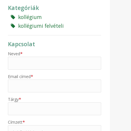
Kategóriák
kollégium
kollégiumi felvételi
Kapcsolat
*
Neved
*
Email címed
*
Tárgy
*
Címzett