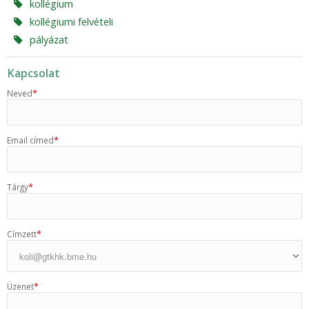
kollégium
kollégiumi felvételi
pályázat
Kapcsolat
*
Neved
*
Email címed
*
Tárgy
*
Címzett
*
Üzenet