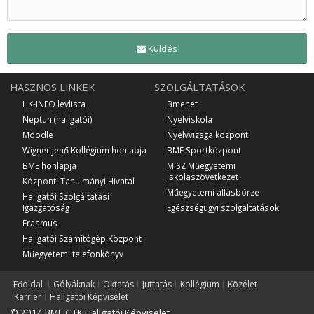
Küldés
HASZNOS LINKEK
SZOLGÁLTATÁSOK
HK-INFO levlista
Bmenet
Neptun (hallgatói)
Nyelviskola
Moodle
Nyelvvizsga központ
Wigner Jenő Kollégium honlapja
BME Sportközpont
BME honlapja
MISZ Műegyetemi
Iskolaszövetkezet
Központi Tanulmányi Hivatal
Műegyetemi állásbörze
Hallgatói Szolgáltatási
Igazgatóság
Egészségügyi szolgáltatások
Erasmus
Hallgatói Számítógép Központ
Műegyetemi telefonkönyv
Főoldal
Gólyáknak
Oktatás
Juttatás
Kollégium
Közélet
Karrier
Hallgatói Képviselet
© 2014 BME GTK Hallgatói Képviselet