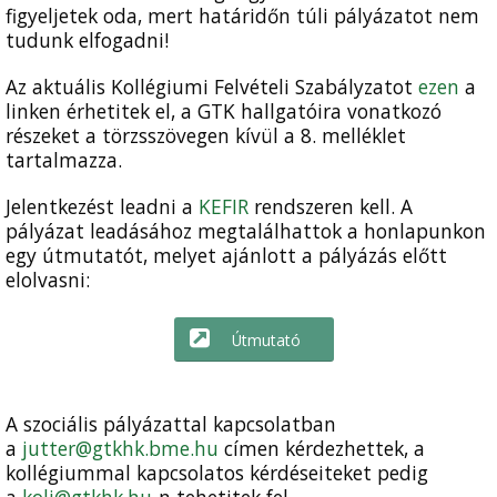
figyeljetek oda, mert határidőn túli pályázatot nem
tudunk elfogadni!
Az aktuális Kollégiumi Felvételi Szabályzatot
ezen
a
linken érhetitek el, a GTK hallgatóira vonatkozó
részeket a törzsszövegen kívül a 8. melléklet
tartalmazza.
Jelentkezést leadni a
KEFIR
rendszeren kell. A
pályázat leadásához megtalálhattok a honlapunkon
egy útmutatót, melyet ajánlott a pályázás előtt
elolvasni:
Útmutató
A szociális pályázattal kapcsolatban
a
jutter@gtkhk.bme.hu
címen kérdezhettek, a
kollégiummal kapcsolatos kérdéseiteket pedig