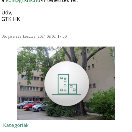
a
koli@gtkhk.hu
-n tehetitek fel.
Üdv,
GTK HK
Utoljára szerkesztve: 2024.08.02. 17:50
Kategóriák