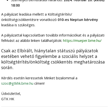
18:00
A pályázat leadása mellett a Költségtérítés/
önköltségcsökkentésre vonatkozó
010-es Neptun kérvény
leadása is szükséges.
A pályázattal kapcsolatban további információkat és a pályázati
felhívást az alábbi linken találhatjátok:
https://mueper.bme.hu/
Csak az Elbírált, hiánytalan státuszú pályázatok
esetében vehető figyelembe a szociális helyzet a
költségtérítés/önköltség csökkentés meghatározása
során.
Kérdés esetén keressetek Minket bizalommal a
szoc@gtkhk.bme.hu
címen!
Üdvözlettel,
GTK HK