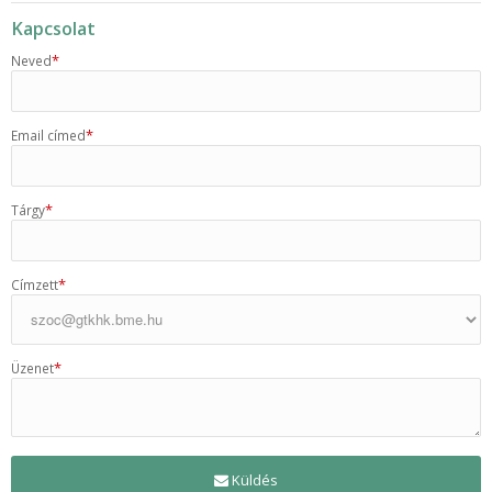
Kapcsolat
*
Neved
*
Email címed
*
Tárgy
*
Címzett
*
Üzenet
Küldés