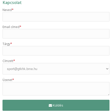
Kapcsolat
*
Neved
*
Email címed
*
Tárgy
*
Címzett
*
Üzenet
Küldés