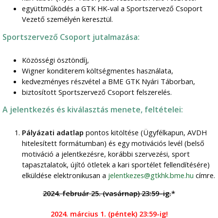
együttműködés a GTK HK-val a Sportszervező Csoport
Vezető személyén keresztül.
Sportszervező Csoport jutalmazása:
Közösségi ösztöndíj,
Wigner konditerem költségmentes használata,
kedvezményes részvétel a BME GTK Nyári Táborban,
biztosított Sportszervező Csoport felszerelés.
A jelentkezés és kiválasztás menete, feltételei:
Pályázati adatlap
pontos kitöltése (Ügyfélkapun, AVDH
hitelesített formátumban) és egy motivációs levél (belső
motiváció a jelentkezésre, korábbi szervezési, sport
tapasztalatok, újító ötletek a kari sportélet fellendítésére)
elküldése elektronikusan a
jelentkezes@gtkhk.bme.hu
címre.
2024. február 25. (vasárnap) 23:59–ig.
*
2024. március 1. (péntek) 23:59-ig!