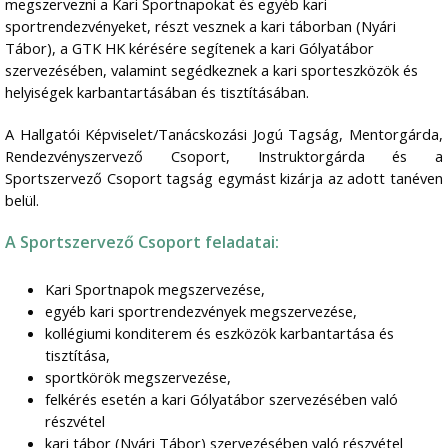
megszervezni a Kari Sportnapokat és egyéb kari
sportrendezvényeket, részt vesznek a kari táborban (Nyári
Tábor), a GTK HK kérésére segítenek a kari Gólyatábor
szervezésében, valamint segédkeznek a kari sporteszközök és
helyiségek karbantartásában és tisztításában.
A Hallgatói Képviselet/Tanácskozási Jogú Tagság, Mentorgárda,
Rendezvényszervező Csoport, Instruktorgárda és a
Sportszervező Csoport tagság egymást kizárja az adott tanéven
belül.
A Sportszervező Csoport feladatai:
Kari Sportnapok megszervezése,
egyéb kari sportrendezvények megszervezése,
kollégiumi konditerem és eszközök karbantartása és
tisztítása,
sportkörök megszervezése,
felkérés esetén a kari Gólyatábor szervezésében való
részvétel
kari tábor (Nyári Tábor) szervezésében való részvétel