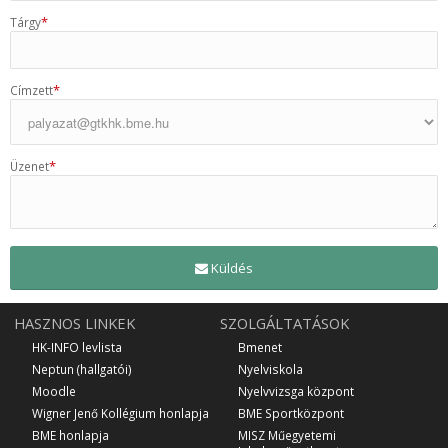
*
Tárgy
*
Címzett
*
Üzenet
Küldés
HASZNOS LINKEK
SZOLGÁLTATÁSOK
HK-INFO levlista
Bmenet
Neptun (hallgatói)
Nyelviskola
Moodle
Nyelvvizsga központ
Wigner Jenő Kollégium honlapja
BME Sportközpont
BME honlapja
MISZ Műegyetemi