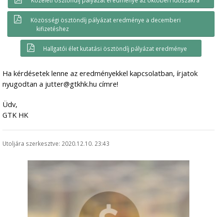
Közéleti ösztöndíj pályázat eredménye az októberi időszakra
Közösségi ösztöndíj pályázat eredménye a decemberi
kifizetéshez
Hallgatói élet kutatási ösztöndíj pályázat eredménye
Ha kérdésetek lenne az eredményekkel kapcsolatban, írjatok
nyugodtan a jutter@gtkhk.hu címre!
Üdv,
GTK HK
Utoljára szerkesztve: 2020.12.10. 23:43