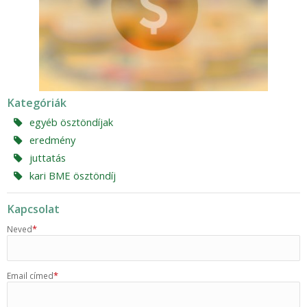
Kategóriák
egyéb ösztöndíjak
eredmény
juttatás
kari BME ösztöndíj
Kapcsolat
*
Neved
*
Email címed