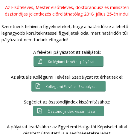
Az Elsőféléves, Mester elsőféléves, doktorandusz és miniszteri
ösztondíjas jelentkezés előreláthatólag 2018. július 25-én indul.
Szeretnénk felhívni a figyelmeteket, hogy a határidőkre a lehető
legnagyobb körültekintéssel figyeljetek oda, mert határidőn túli
pályázatot nem tudunk elfogadni!
A felvételi pályázatot itt találjátok:
Kollégiumi felvételi pályázat
Az aktuális Kollégiumi Felvételi Szabályzat itt érhetitek el:
Kollégiumi Felvételi Szabályzat
Segédlet az ösztöndíjindex kiszámításához:
Ösztöndíjindex kiszámítása
A pályázat leadásához az Egyetemi Hallgatói Képviselet által
készített útmutató is a segítségetekre lehet: