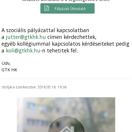
Pályázati Útmutató
A szociális pályázattal kapcsolatban
a
jutter@gtkhk.hu
címen kérdezhettek,
egyéb kollégiummal kapcsolatos kérdéseiteket pedig
a
koli@gtkhk.hu
-n tehetitek fel.
Üdv,
GTK HK
Utoljára szerkesztve: 2018.05.18. 19:36