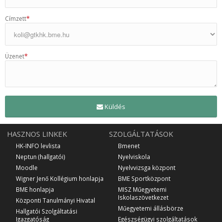
*
Címzett
*
Üzenet
Küldés
HASZNOS LINKEK
SZOLGÁLTATÁSOK
HK-INFO levlista
Bmenet
Neptun (hallgatói)
Nyelviskola
Moodle
Nyelvvizsga központ
Wigner Jenő Kollégium honlapja
BME Sportközpont
BME honlapja
MISZ Műegyetemi
Iskolaszövetkezet
Központi Tanulmányi Hivatal
Műegyetemi állásbörze
Hallgatói Szolgáltatási
Igazgatóság
Egészségügyi szolgáltatások