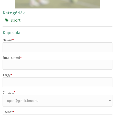
Kategóriák
sport
Kapcsolat
*
Neved
*
Email címed
*
Tárgy
*
Címzett
*
Üzenet