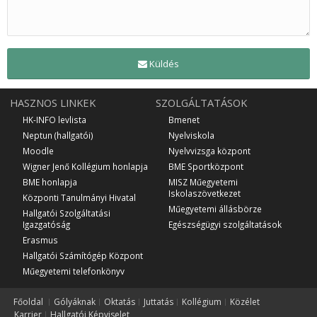
Küldés
HASZNOS LINKEK
SZOLGÁLTATÁSOK
HK-INFO levlista
Bmenet
Neptun (hallgatói)
Nyelviskola
Moodle
Nyelvvizsga központ
Wigner Jenő Kollégium honlapja
BME Sportközpont
BME honlapja
MISZ Műegyetemi
Iskolaszövetkezet
Központi Tanulmányi Hivatal
Műegyetemi állásbörze
Hallgatói Szolgáltatási
Igazgatóság
Egészségügyi szolgáltatások
Erasmus
Hallgatói Számítógép Központ
Műegyetemi telefonkönyv
Főoldal
Gólyáknak
Oktatás
Juttatás
Kollégium
Közélet
Karrier
Hallgatói Képviselet