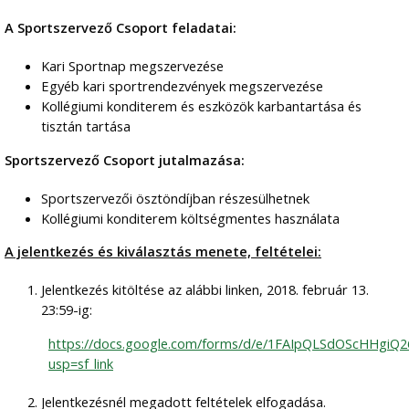
A Sportszervező Csoport feladatai:
Kari Sportnap megszervezése
Egyéb kari sportrendezvények megszervezése
Kollégiumi konditerem és eszközök karbantartása és
tisztán tartása
Sportszervező Csoport jutalmazása:
Sportszervezői ösztöndíjban részesülhetnek
Kollégiumi konditerem költségmentes használata
A jelentkezés és kiválasztás menete, feltételei:
Jelentkezés kitöltése az alábbi linken, 2018. február 13.
23:59-ig:
https://docs.google.com/forms/d/e/1FAIpQLSdOScHHgi
usp=sf_link
Jelentkezésnél megadott feltételek elfogadása.